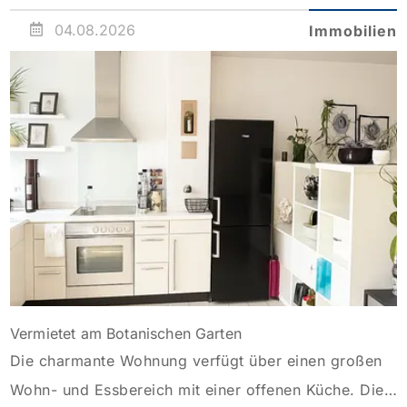
35 Jahren Laufzeit und 10 Jahren Zinsbindung
04.08.2026
Immobilien
Antragstellende verpflichten sich zu energetischer
Sanierung binnen 54 Monaten nach Förderzusage /
Sanierung in Einzelmaßnahmen […]
Vermietet am Botanischen Garten
Die charmante Wohnung verfügt über einen großen
Wohn- und Essbereich mit einer offenen Küche. Die