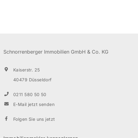
Diele ist mit einem großen Einbauschrank versehen.
Von dem Schlafzimmer gelangt man in einen
Nebenraum, der sich als Ankleide eignet. Das
Wannenbad mit großem Spiegel ist hell und modern
gefliest. Der Balkon befindet sich in Süd/West Lage.
Schnorrenberger Immobilien GmbH & Co. KG
Ein separater Kellerraum […]
Kaiserstr. 25
40479 Düsseldorf
0211 580 50 50
E-Mail jetzt senden
Folgen Sie uns jetzt