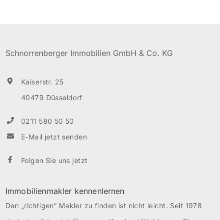
Nebenraum, der sich als Ankleide eignet. Das
Wannenbad mit großem Spiegel ist hell und modern
gefliest. Der Balkon befindet sich in Süd/West Lage.
Schnorrenberger Immobilien GmbH & Co. KG
Ein separater Kellerraum […]
Kaiserstr. 25
40479 Düsseldorf
0211 580 50 50
E-Mail jetzt senden
Folgen Sie uns jetzt
Immobilienmakler kennenlernen
Den „richtigen“ Makler zu finden ist nicht leicht. Seit 1978