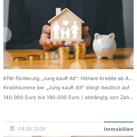
KfW-Förderung „Jung kauft Alt“: Höhere Kredite ab August 2026
Kreditsumme bei „Jung kauft Alt“ steigt deutlich auf
140.000 Euro bis 180.000 Euro / abhängig von Zahl
der Kinder Zinsen werden aus Mitteln des Bundes
verbilligt: Heutiger Zins bei 0,53 Prozent effektiv bei
35 Jahren Laufzeit und 10 Jahren Zinsbindung
04.08.2026
Immobilien
Antragstellende verpflichten sich zu energetischer