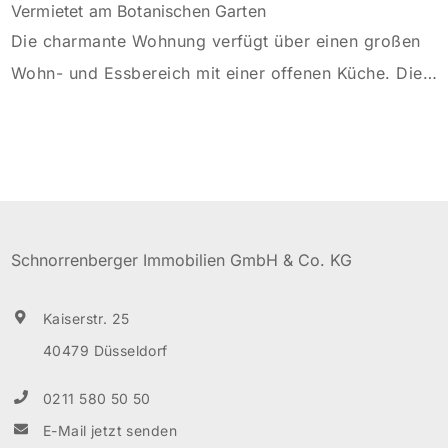
Vermietet am Botanischen Garten
Die charmante Wohnung verfügt über einen großen
Wohn- und Essbereich mit einer offenen Küche. Die
Diele ist mit einem großen Einbauschrank versehen.
Von dem Schlafzimmer gelangt man in einen
Nebenraum, der sich als Ankleide eignet. Das
Wannenbad mit großem Spiegel ist hell und modern
gefliest. Der Balkon befindet sich in Süd/West Lage.
Schnorrenberger Immobilien GmbH & Co. KG
Ein separater Kellerraum […]
Kaiserstr. 25
40479 Düsseldorf
0211 580 50 50
E-Mail jetzt senden