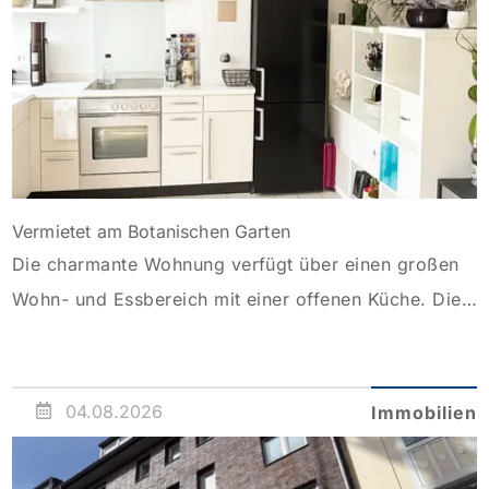
Vermietet am Botanischen Garten
Die charmante Wohnung verfügt über einen großen
Wohn- und Essbereich mit einer offenen Küche. Die
Diele ist mit einem großen Einbauschrank versehen.
Von dem Schlafzimmer gelangt man in einen
Nebenraum, der sich als Ankleide eignet. Das
04.08.2026
Immobilien
Wannenbad mit großem Spiegel ist hell und modern
gefliest. Der Balkon befindet sich in Süd/West Lage.