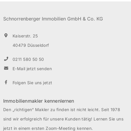
OG. Von der kleinen Diele aus gelangen Sie in alle
Räume. Ein besonderes Highlight ist sicherlich die
Schnorrenberger Immobilien GmbH & Co. KG
große Wohnküche, […]
Kaiserstr. 25
40479 Düsseldorf
0211 580 50 50
E-Mail jetzt senden
Folgen Sie uns jetzt
Immobilienmakler kennenlernen
Den „richtigen“ Makler zu finden ist nicht leicht. Seit 1978
sind wir erfolgreich für unsere Kunden tätig! Lernen Sie uns
jetzt in einem ersten Zoom-Meeting kennen.