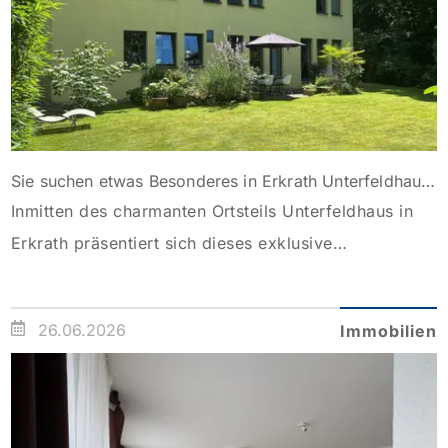
[…]
Sie suchen etwas Besonderes in Erkrath Unterfeldhaus?
Inmitten des charmanten Ortsteils Unterfeldhaus in
Erkrath präsentiert sich dieses exklusive
Einfamilienhaus, das durch seine großzügige
Raumaufteilung und hohe Bauqualität besticht. Erbaut
26.06.2026
Immobilien
im Jahr 2000 und in einem gepflegten Zustand,
bietet es auf zwei Etagen und einer Wohnfläche von
etwa 202 m² ein ideales Zuhause für Familien. Das
Erdgeschoss empfängt Sie mit einem offenen Wohn-