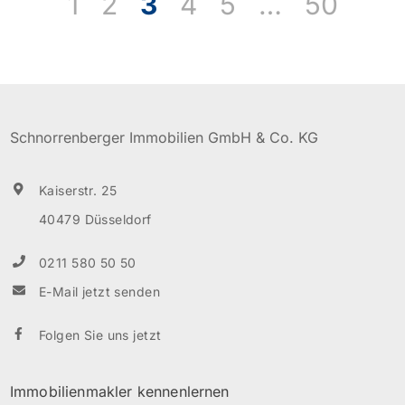
1
2
3
4
5
…
50
über das gepflegte Treppenhaus im 1. OG. Ein
Kellerraum rundet dieses tolle Angebot für Singles
ab. Bitte beachten Sie, dass bei Abschluss eines […]
Schnorrenberger Immobilien GmbH & Co. KG
Kaiserstr. 25
40479 Düsseldorf
0211 580 50 50
E-Mail jetzt senden
Folgen Sie uns jetzt
Immobilienmakler kennenlernen