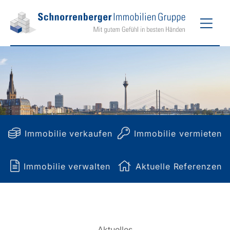
Zum
Hau
Inhalt
springen
Immobilie verkaufen
Immobilie vermieten
Immobilie verwalten
Aktuelle Referenzen
Aktuelles