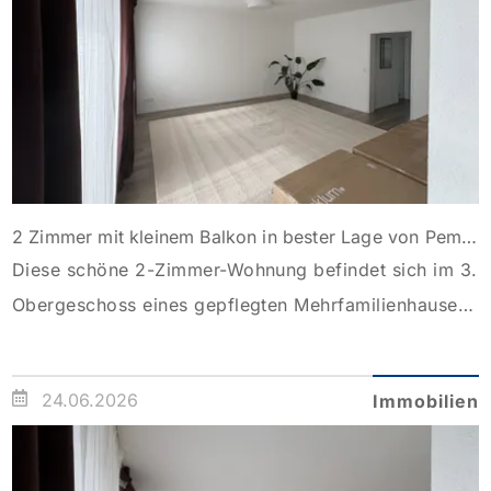
[…]
2 Zimmer mit kleinem Balkon in bester Lage von Pempelfort
Diese schöne 2-Zimmer-Wohnung befindet sich im 3.
Obergeschoss eines gepflegten Mehrfamilienhauses.
Sie erreichen Ihr neues Zuhause bequem per Aufzug.
Beim Betreten der Wohnung fällt sofort auf, dass hier
24.06.2026
Immobilien
auf exklusive Materialien für die Sanierung 2024
geachtet wurde. In allen Räumen wurde u. a. ein sehr
hochwertiger Boden mit Trittschalldämmung verlegt.