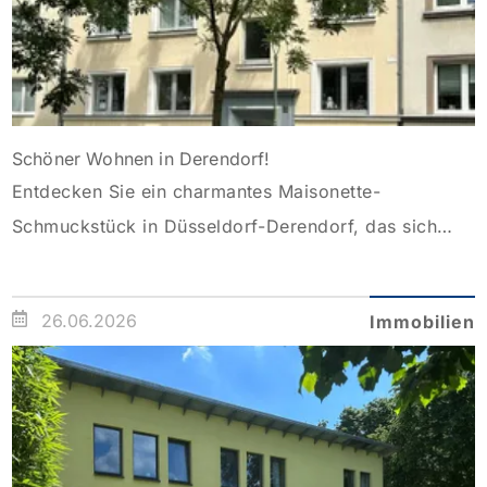
vielfältige […]
Schöner Wohnen in Derendorf!
Entdecken Sie ein charmantes Maisonette-
Schmuckstück in Düsseldorf-Derendorf, das sich
perfekt für individuelle Wohnträume eignet. In einem
sehr gepflegte 10-Parteienhaus aus dem Baujahr
26.06.2026
Immobilien
1938 befindet sich die Wohnung mit ca. 125 m²
Wohnfläche und bietet ein besonderes Wohnerlebnis
idealerweise für den 2-3 Personen. Mit drei
großzügigen Zimmern, darunter ein Wohnraum
unterm Dach mit charakteristischen Sichtbalken und