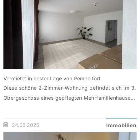
Begeben wir uns auf einen […]
Vermietet in bester Lage von Pempelfort
Diese schöne 2-Zimmer-Wohnung befindet sich im 3.
Obergeschoss eines gepflegten Mehrfamilienhauses.
Sie erreichen Ihr neues Zuhause bequem per Aufzug.
Beim Betreten der Wohnung fällt sofort auf, dass hier
24.06.2026
Immobilien
auf exklusive Materialien für die Sanierung 2024
geachtet wurde. In allen Räumen wurde u. a. ein sehr