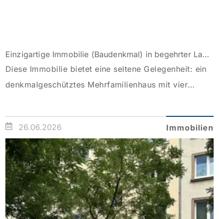
Einzigartige Immobilie (Baudenkmal) in begehrter Lage von Düsseldorf Oberkassel
Diese Immobilie bietet eine seltene Gelegenheit: ein
denkmalgeschütztes Mehrfamilienhaus mit vier
attraktiven Wohneinheiten und zusätzlichem
Ausbaupotenzial. Das Haus befindet sich seit
26.06.2026
Immobilien
Jahrzehnten in Familienbesitz und wurde
kontinuierlich gepflegt, sodass es sich in einem
hervorragenden Erhaltungszustand präsentiert. Die
Immobilie ist größtenteils frei von Mietverhältnissen
und kann innerhalb eines Jahres vollständig
freigestellt übergeben werden. Dies eröffnet