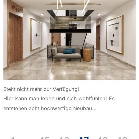
Zukunft. Elegante Architektur und Fassaden,
energieeffiziente Bauweise auf Basis GEG 2020,
Photovoltaik Anlage gepaart mit hochwertigen
Markenprodukten und […]
Steht nicht mehr zur Verfügung!
Hier kann man leben und sich wohlfühlen! Es
entstehen acht hochwertige Neubau
Eigentumswohnungen mit großen Gärten bzw.
Terrassen. Ob für Familien, Paare oder
Kapitalanleger; hier findet jeder sein passendes