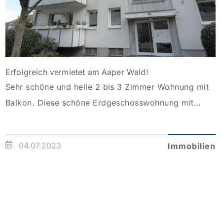
Erfolgreich vermietet am Aaper Wald!
Sehr schöne und helle 2 bis 3 Zimmer Wohnung mit
Balkon. Diese schöne Erdgeschosswohnung mit
Balkon befindet sich in einem gepflegten
Mehrfamilienhaus in der Nähe des Aaper Waldes.
04.07.2023
Immobilien
Von einer zentralen Diele sind alle Räumlichkeiten zu
erreichen: beginnend beim modernen, weiß
gefliesten Wannenbad über die Küche bis hin zu den
Wohn- und Schlafräumen. Ein kleineres […]