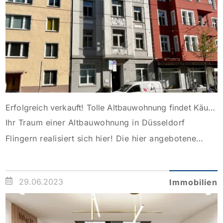
Erfolgreich verkauft! Tolle Altbauwohnung findet Käufer
Ihr Traum einer Altbauwohnung in Düsseldorf
Flingern realisiert sich hier! Die hier angebotene
Wohnung liegt in der dritten Etage eines in 1904
gebauten Mehrfamilienhaus mit 5 Wohneinheiten und
29.06.2023
Immobilien
einer Arztpraxis. Diese sehr gut geschnittene
Wohnung verfügt über einen zentralen
Eingangsbereich, von dem aus alle Räume zu