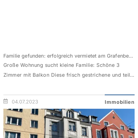
Familie gefunden: erfolgreich vermietet am Grafenberger Wald!
Große Wohnung sucht kleine Familie: Schöne 3
Zimmer mit Balkon Diese frisch gestrichene und teils
renovierte Wohnung in der Nähe des Grafenberger
Waldes sucht nach einer netten kleinen Familie oder
04.07.2023
Immobilien
allen die es noch werden wollen. Fühlen Sie sich
angesprochen? Dann betreten Sie Ihr neues Zuhause
über eine geräumige Diele, von der alle
Räumlichkeiten abgehen. […]