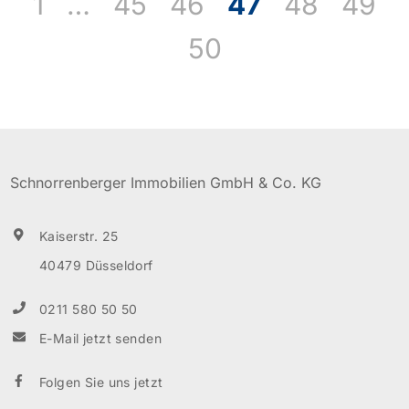
1
…
45
46
47
48
49
Refugium und somit eine sichere Investition in die
50
Zukunft. Elegante Architektur und Fassaden,
energieeffiziente Bauweise auf Basis GEG 2020,
Photovoltaik Anlage gepaart mit hochwertigen
Markenprodukten und […]
Schnorrenberger Immobilien GmbH & Co. KG
Kaiserstr. 25
40479 Düsseldorf
0211 580 50 50
E-Mail jetzt senden
Folgen Sie uns jetzt