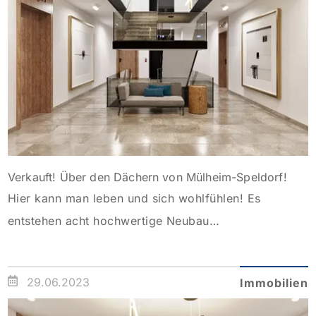
erreichen sind. Es gibt zwei gleichgroße
Schlafzimmer mit jeweils […]
Verkauft! Über den Dächern von Mülheim-Speldorf!
Hier kann man leben und sich wohlfühlen! Es
entstehen acht hochwertige Neubau
Eigentumswohnungen mit großen Gärten bzw.
Terrassen. Ob für Familien, Paare oder
29.06.2023
Immobilien
Kapitalanleger; hier findet jeder sein passendes
Refugium und somit eine sichere Investition in die