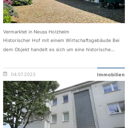
Vermarktet in Neuss Holzheim
Historischer Hof mit einem Wirtschaftsgebäude Bei
dem Objekt handelt es sich um eine historische
Hofanlage mit großzügigem Wohntrakt und einem
ausbaufähigem Wirtschaftsgebäude mit ca. 500 m²
04.07.2023
Immobilien
Nutzfläche. Im Wirtschaftsgebäude sind zurzeit ein
Wellnessbereich mit Sauna, die Heizungsanlage,
Abstellräume und die Garage untergebracht. Der
charmante Hof wurde bereits im 14. Jahrhundert
historisch erwähnt und vor ca. […]