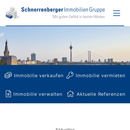
Zum
Hau
Inhalt
springen
Immobilie verkaufen
Immobilie vermieten
Immobilie verwalten
Aktuelle Referenzen
Aktuelles