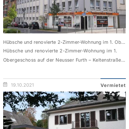
Hübsche und renovierte 2-Zimmer-Wohnung im 1. Obergeschoss auf der Neusser Furth – Keltenstraße!
Hübsche und renovierte 2-Zimmer-Wohnung im 1.
Obergeschoss auf der Neusser Furth – Keltenstraße!
Die hier angebotene, renovierte Wohnung befindet
sich im 1. Obergeschoss eines äußerst gepflegten
19.10.2021
Vermietet
Mehrfamilienhauses und ist über das Treppenhaus
(ohne Aufzug) zu betreten. Es empfängt Sie eine
kleine Diele, von welcher aus das Badezimmer, der
Abstellraum, sowie der Wohnbereich zu erreichen
ist. […]