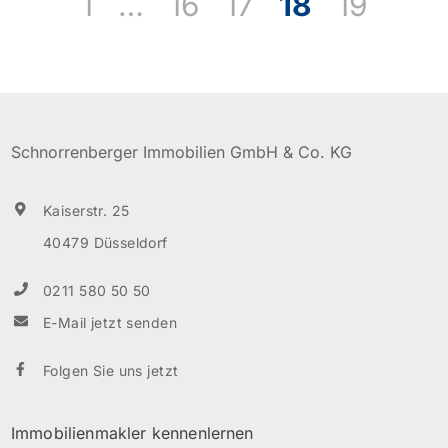
1
…
16
17
18
19
ausgestattet. Der Wohn- / Essbereich (ca. 30 m²) mit
angrenzender, offener Küche bildet den Mittelpunkt
der Wohnung. Von hier aus betreten Sie die Atrium-
Terrasse, auf welcher es sich […]
Schnorrenberger Immobilien GmbH & Co. KG
Kaiserstr. 25
40479 Düsseldorf
0211 580 50 50
E-Mail jetzt senden
Folgen Sie uns jetzt
Immobilienmakler kennenlernen