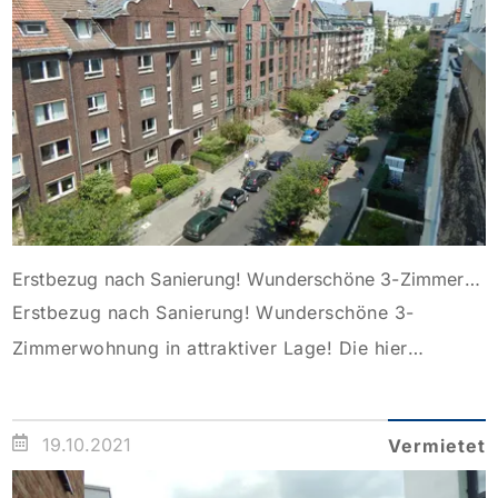
Schlafräume sind zur Rückseite des Gebäudes
gerichtet, als Bodenbelag in den […]
Erstbezug nach Sanierung! Wunderschöne 3-Zimmerwohnung in attraktiver Lage!
Erstbezug nach Sanierung! Wunderschöne 3-
Zimmerwohnung in attraktiver Lage! Die hier
angebotene 3-Zimmer Wohnung befindet sich im 5.
Obergeschoss (mit Aufzug) eines äußerst gepflegten
19.10.2021
Vermietet
Mehrfamilienhauses und wurde kürzlich saniert,
sodass es sich um den Erstbezug nach Sanierung