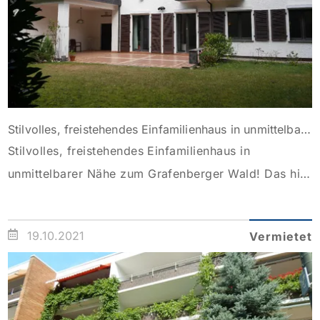
Stilvolles, freistehendes Einfamilienhaus in unmittelbarer Nähe zum Grafenberger Wald!
Stilvolles, freistehendes Einfamilienhaus in
unmittelbarer Nähe zum Grafenberger Wald! Das hier
angebotene, freistehende Einfamilienhaus wurde
1937 erbaut und fortlaufend instandgesetzt. Beim
19.10.2021
Vermietet
Betreten des Hauses gelangen Sie in die
repräsentative Diele, welche mit einem Kamin
ausgestattet ist. Im Erdgeschoss befinden sich
zudem drei großzügige Räume, ein Gäste-WC, die