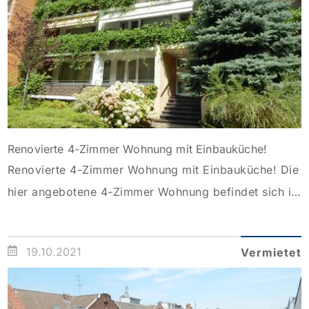
Küche und ein Abstellraum. Ein zweiter Kamin
befindet […]
Renovierte 4-Zimmer Wohnung mit Einbauküche!
Renovierte 4-Zimmer Wohnung mit Einbauküche! Die
hier angebotene 4-Zimmer Wohnung befindet sich im
2. Obergeschoss eines sehr gepflegten
Mehrfamilienhauses. Sie betreten die Wohnung über
19.10.2021
Vermietet
die Diele, von welcher aus alle Räumlichkeiten zu
erreichen sind. Die Küche ist mit einer vollwertig
ausgestatteten Einbauküche versehen. Die