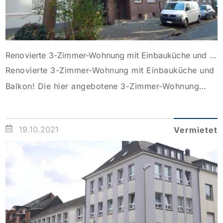
Renovierte 3-Zimmer-Wohnung mit Einbauküche und Balkon!
Renovierte 3-Zimmer-Wohnung mit Einbauküche und
Balkon! Die hier angebotene 3-Zimmer-Wohnung
befindet sich im 2. Obergeschoss eines gepflegten
Mehrfamilienhauses und ist über das Treppenhaus zu
19.10.2021
Vermietet
erreichen (ohne Aufzug). Die Wohnung wurde
kürzlich umfassend renoviert, dabei wurde unter
anderem das gesamte Badezimmer neugestaltet. Als
Bodenbelag wurde flächendeckend ein Vinylboden
gewählt. Die genaue Raumaufteilung entnehmen Sie
bitte dem […]