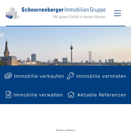
Zum
Hau
Inhalt
springen
Immobilie verkaufen
Immobilie vermieten
Immobilie verwalten
Aktuelle Referenzen
Aktuelles