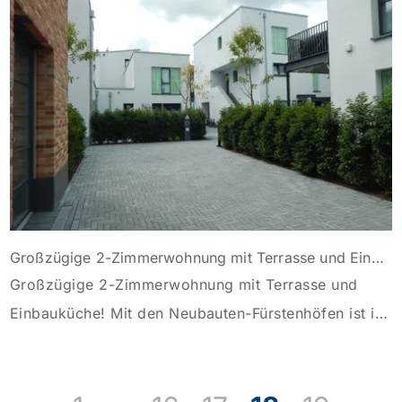
handelt. Der nahezu ideale Schnitt der Wohnung mit
einer zentralen Diele lässt eine flexible Nutzung der
einzelnen Räume zu. […]
Großzügige 2-Zimmerwohnung mit Terrasse und Einbauküche!
Großzügige 2-Zimmerwohnung mit Terrasse und
Einbauküche! Mit den Neubauten-Fürstenhöfen ist im
Jahr 2019 ein exklusiver Gebäude-Komplex
entstanden. Die hier angebotene 2-Zimmerwohnung
liegt im Erdgeschoss und wurde hochwertig