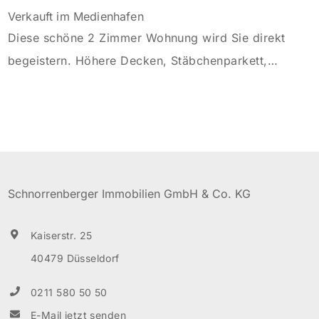
Verkauft im Medienhafen
Diese schöne 2 Zimmer Wohnung wird Sie direkt
begeistern. Höhere Decken, Stäbchenparkett,
modernes Duschbad etc … und all das in einer der
Toplagen im Medienhafen. Sie erreichen die
Wohnung über das sehr gepflegte Treppenhaus im 1.
OG. Von der kleinen Diele aus gelangen Sie in alle
Räume. Ein besonderes Highlight ist sicherlich die
Schnorrenberger Immobilien GmbH & Co. KG
große Wohnküche, […]
Kaiserstr. 25
40479 Düsseldorf
0211 580 50 50
E-Mail jetzt senden