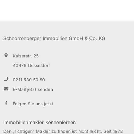
Von dem Schlafzimmer gelangt man in einen
Nebenraum, der sich als Ankleide eignet. Das
Wannenbad mit großem Spiegel ist hell und modern
gefliest. Der Balkon befindet sich in Süd/West Lage.
Schnorrenberger Immobilien GmbH & Co. KG
Ein separater Kellerraum […]
Kaiserstr. 25
40479 Düsseldorf
0211 580 50 50
E-Mail jetzt senden
Folgen Sie uns jetzt
Immobilienmakler kennenlernen
Den „richtigen“ Makler zu finden ist nicht leicht. Seit 1978