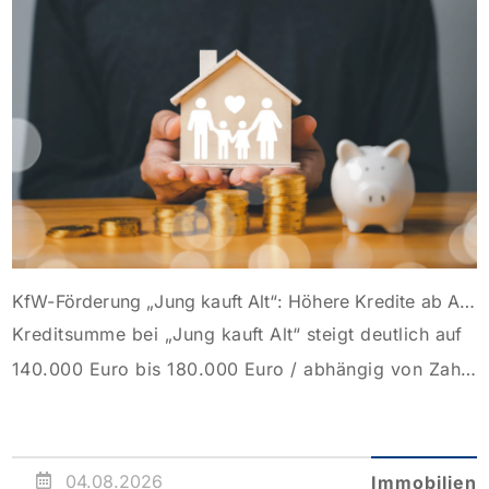
KfW-Förderung „Jung kauft Alt“: Höhere Kredite ab August 2026
Kreditsumme bei „Jung kauft Alt“ steigt deutlich auf
140.000 Euro bis 180.000 Euro / abhängig von Zahl
der Kinder Zinsen werden aus Mitteln des Bundes
verbilligt: Heutiger Zins bei 0,53 Prozent effektiv bei
35 Jahren Laufzeit und 10 Jahren Zinsbindung
04.08.2026
Immobilien